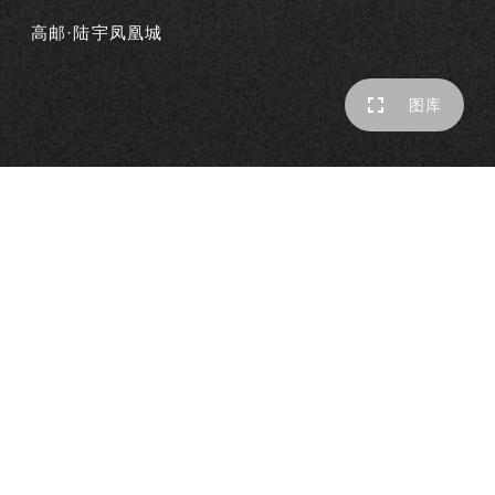
高邮·陆宇凤凰城
图库
高邮凤凰城——设计中景观抓住滨河水系这一大特点和独特
的建筑风格，并结合建筑形式，打造成一个滨河环绕和独一
无二的人文、艺术、时尚的西班牙风情别墅区，以传承永恒
的品质、宜人舒适的景观理念，呈现一种和谐自然、气质典
雅、格调浪漫大气的景观空间
项目名称
高邮金领谷景观设计方案