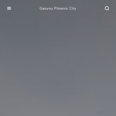
Gaoyou Phoenix City