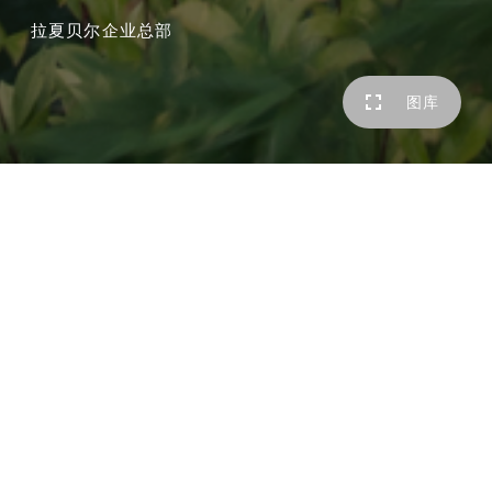
拉夏贝尔企业总部
图库
整个园区景观以服装图案结合樱花图形围绕水来构图的，通
过自由曲线的设计手法“绣”出层层的设计肌理形态。自由、
互动、活泼、年轻符合拉夏贝尔服饰的品牌理念。
业主
拉夏贝尔
所在地址
中国上海