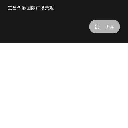
宜昌华港国际广场景观
图库
本案紧邻滨江，建筑外形又有着高山流水帮剥之势，使超高
层的建筑犹如俊俏的山峦，而动感的建筑外立面仿佛瀑布水
雾奔腾直下。
业主：
宜昌华港置业有限公司
地址：
中国宜昌